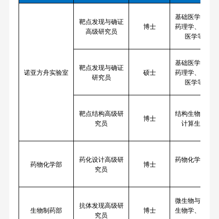
基础医学、分
靶点发现与确证
博士
药理学、生物
高级研究员
医学等药学
基础医学、分
靶点发现与确证
诺亚方舟实验室
硕士
药理学、生物
研究员
医学等药学
靶点结构
高级研
结构生物学、
博士
究员
计算生物学
药化设计
高级研
药物化学、有
药物化学部
博士
究员
微生物与生化
抗体发现
高级研
生物制药部
博士
生物学、免疫
究员