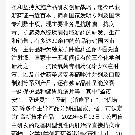
圣和坚持实施产品研发创新战略，迄今己获
新药证书近百本，拥有国家发明专利及国际
专利数十项。现主要业务是抗肿瘤、抗病
毒、抗感染系统疾病领域新药的研发、生产
和销售，有多达
30余种的药品行销国内市
场。主要品种为独家抗肿瘤药圣耐®通关藤
注射液、国家十一五期间仅有的三个化学创
新药之一——抗厌氧菌专利药优诺安®注射
液、以及首仿药圣诺安奥硝唑注射剂及口服
制剂等系列产品，还有独家品种圣能胶囊、
中药保护品种健胃愈疡片等，其中“圣诺
安”、“圣诺灵”、“圣耐（消癌平）”、“优诺
安”等多个主导产品分别被国家、省、市认定
为“高新技术产品”。2023年5月12日，公司自
主研发的泛基因型慢性丙肝治疗直接抗病毒
药物、化学1类创新药圣诺迪®获批上市；20