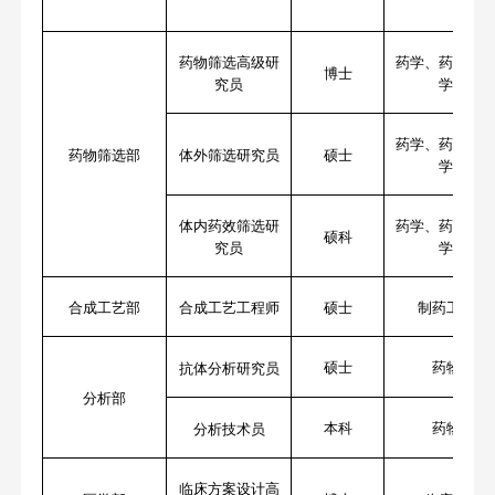
药物筛选高级研
药学、药理学
博
士
究员
学、生
药学、药理学
药物筛选
部
体
外
筛选
研究
员
硕士
学、生
体
内药效
筛选
研
药学、药理学
硕
科
究员
学、生
合成工艺部
合成工艺
工程师
硕士
制药工程、
硕士
药物分析
抗体分析研究员
分析部
本科
药物分析
分析技术员
临床方案设计高